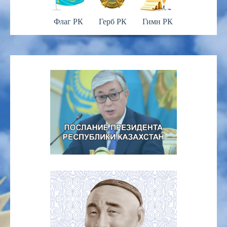
Флаг РК
Герб РК
Гимн РК