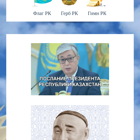
Флаг РК
Герб РК
Гимн РК