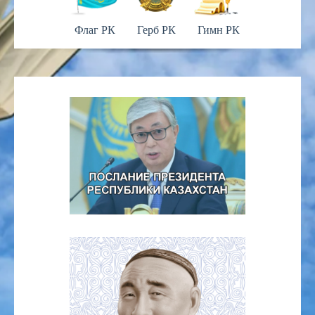
Флаг РК
Герб РК
Гимн РК