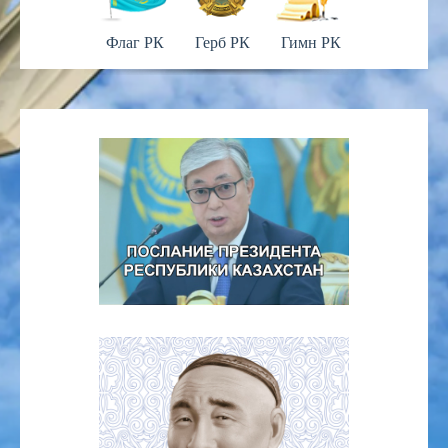
Флаг РК
Герб РК
Гимн РК