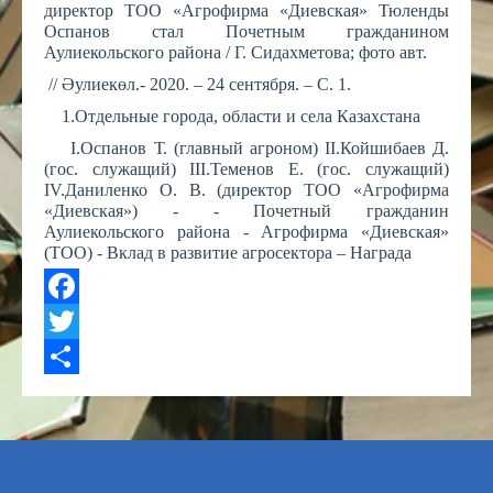
директор ТОО «Агрофирма «Диевская» Тюленды
Оспанов стал Почетным гражданином
Аулиекольского района / Г. Сидахметова; фото авт.
// Әулиекөл.- 2020. – 24 сентября. – С. 1.
1.Отдельные города, области и села Казахстана
I.Оспанов Т. (главный агроном) II.Койшибаев Д.
(гос. служащий) III.Теменов Е. (гос. служащий)
IV.Даниленко О. В. (директор ТОО «Агрофирма
«Диевская») - - Почетный гражданин
Аулиекольского района - Агрофирма «Диевская»
(ТОО) - Вклад в развитие агросектора – Награда
Facebook
Twitter
Share