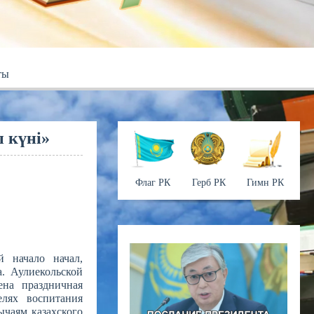
ты
 күні»
Флаг РК
Герб 
й начало начал,
. Аулиекольской
на праздничная
лях воспитания
ычаям казахского