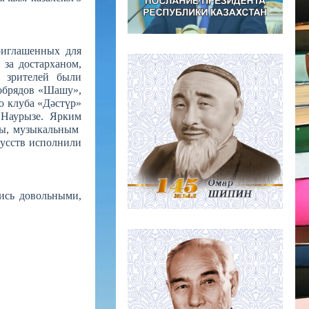
риглашенных для
 за достарханом,
е зрителей были
 обрядов «Шашу»,
о клуба «Дәстүр»
 Наурызе. Ярким
ры, музыкальным
кусств исполнили
ись довольными,