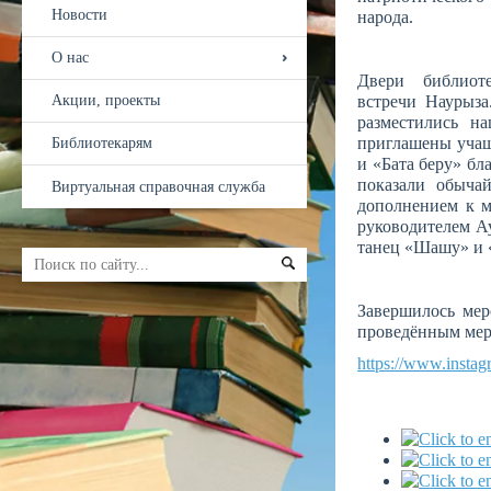
народа.
ҚАЗ
РУС
Двери библиоте
встречи Наурыза
разместились н
Новости
приглашены учащ
и «Бата беру» бл
О нас
показали обыча
дополнением к 
Акции, проекты
руководителем А
танец «Шашу» и 
Библиотекарям
Завершилось мер
Виртуальная справочная служба
проведённым мер
https://www.insta