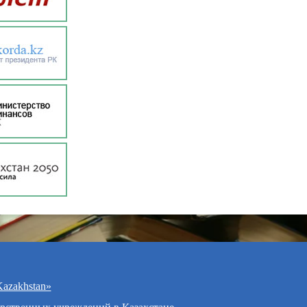
azakhstan»