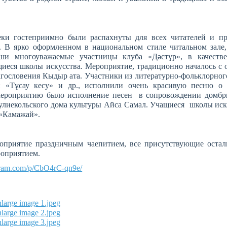
ки гостеприимно были распахнуты для всех читателей и п
. В ярко оформленном в национальном стиле читальном зале,
аши многоуважаемые участницы клуба «Дәстүр», в качеств
иеся школы искусства. Мероприятие, традиционно началось с
агословения Кыдыр ата. Участники из литературно-фольклорног
й «Тұсау кесу» и др., исполнили очень красивую песню о
мероприятию было исполнение песен в сопровождении домб
улиекольского дома культуры Айса Самал. Учащиеся школы ис
«Камажай».
оприятие праздничным чаепитием, все присутствующие остал
оприятием.
gram.com/p/CbO4rC-qn9e/