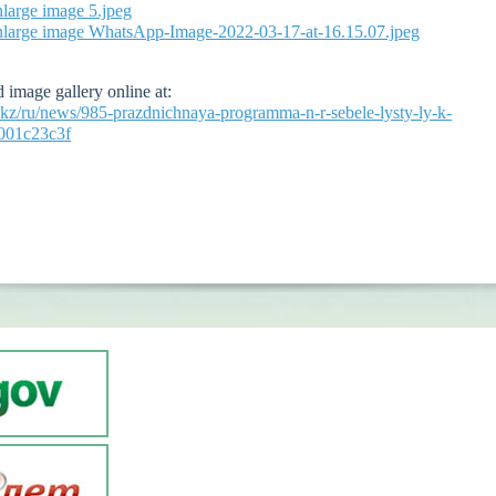
image gallery online at:
bs.kz/ru/news/985-prazdnichnaya-programma-n-r-sebele-lysty-ly-k-
b001c23c3f