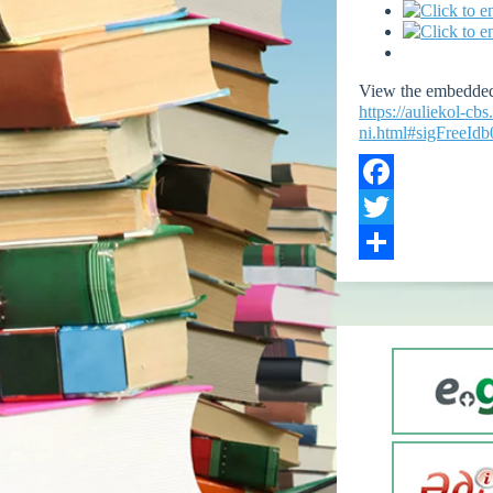
View the embedded 
https://auliekol-c
ni.html#sigFreeId
Facebook
Twitter
Share