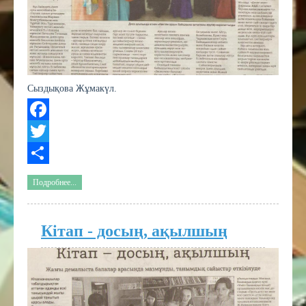
Сыздықова Жұмакүл.
Facebook
Twitter
Share
Подробнее...
Кітап - досың, ақылшың