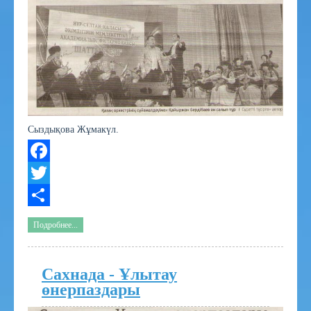
Сыздықова Жұмакүл.
Facebook
Twitter
Share
Подробнее...
Сахнада - Ұлытау
өнерпаздары