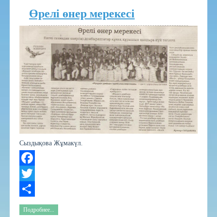
Өрелі өнер мерекесі
Сыздықова Жұмакүл.
Facebook
Twitter
Share
Подробнее...