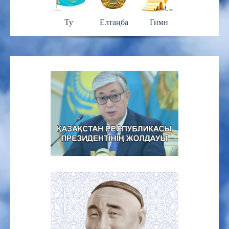
Ту
Елтаңба
Гимн