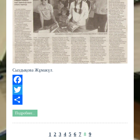
Сыздықова Жұмакүл.
Facebook
Twitter
Share
Подробнее...
1
2
3
4
5
6
7
8
9